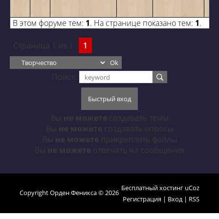
В этом форуме тем:
1
. На странице показано тем:
1
.
Страница
1
из
1
1
Поиск:
Вы
не можете
создавать темы
Вы
не можете
создавать опросы
Вы
не можете
прикреплять файлы
Вы
не можете
отвечать на сообщения
Бесплатный хостинг
uCoz
Copyright Орден Феникса © 2026
Регистрация
|
Вход
|
RSS