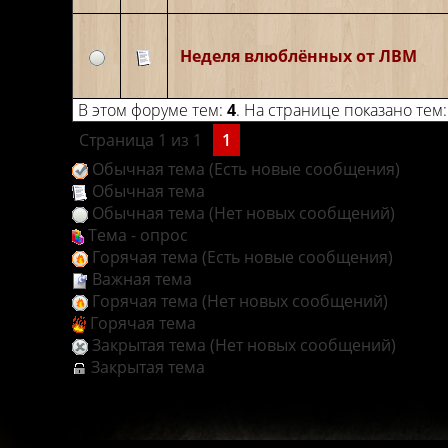
Неделя влюблённых от ЛВМ
В этом форуме тем:
4
. На странице показано тем
Страница
1
из
1
1
Обычная тема (Есть новые сообщения)
Обычная тема
Обычная тема (Нет новых сообщений)
Тема - опрос
Горячая тема (Есть новые сообщения)
Важная тема
Горячая тема (Нет новых сообщений)
Горячая тема
Закрытая тема (Нет новых сообщений)
Закрытая тема