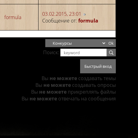
03.02.2015, 23:01
formula
Сообщение от:
formula
Поиск:
Вы
не можете
создавать темы
Вы
не можете
создавать опросы
Вы
не можете
прикреплять файлы
Вы
не можете
отвечать на сообщения