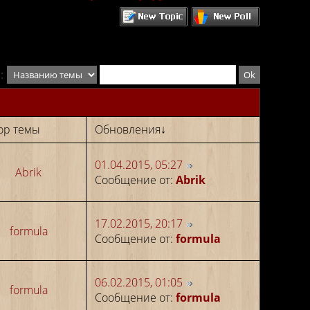
:
ор темы
Обновления
↓
01.04.2015, 05:27
Abrik
Сообщение от:
Abrik
17.02.2015, 20:17
formula
Сообщение от:
formula
06.02.2015, 01:05
formula
Сообщение от:
formula