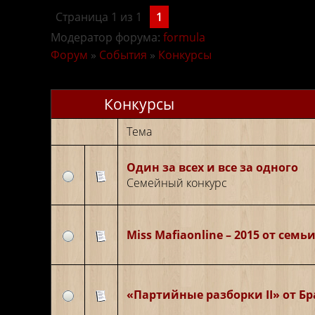
Страница
1
из
1
1
Модератор форума:
formula
Форум
»
События
»
Конкурсы
Конкурсы
Тема
Один за всех и все за одного
Семейный конкурс
Miss Mafiaonline – 2015 от семь
«Партийные разборки II» от Бр