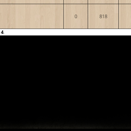
0
818
:
4
.