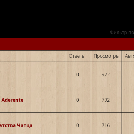
Фильтр по
Ответы
Просмотры
Авт
0
922
и Aderente
0
792
атства Чатца
0
716