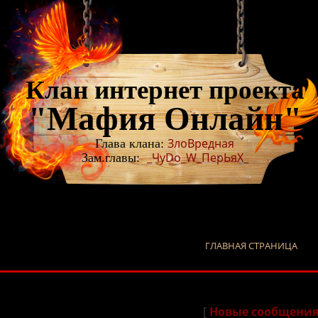
Клан интернет проекта
"Мафия Онлайн"
ЗлоВредная
Глава клана:
_ЧуDo_W_ПерЬяХ_
Зам.главы:
ГЛАВНАЯ СТРАНИЦА
[
Новые сообщени