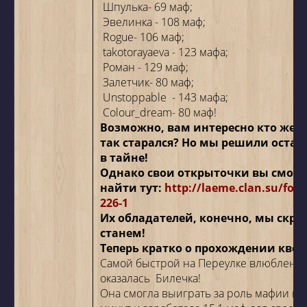
Шпулька- 69 маф;
Эвелинка
- 108 маф;
Rogue- 106 маф;
takotorayaeva
- 123 мафа;
Роман
- 129 маф;
Залетчик- 80 маф;
Unstoppable
- 143 мафа;
Colour_dream- 80 маф!
Возможно, вам интересно кто же д
так старался? Но мы решили остав
в тайне!
Однако свои открыточки вы смож
найти тут:
http://laeme.clan.su/for
226-1
Их обладателей, конечно, мы скры
станем!
Теперь кратко о прохождении квес
Самой быстрой на Переулке влюбленн
оказалась
Билечка!
Она смогла выиграть за роль мафии все