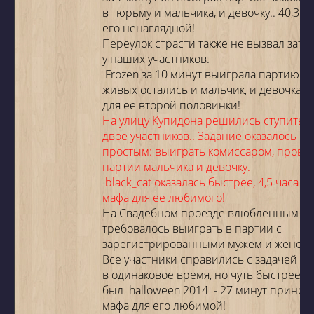
в тюрьму и мальчика, и девочку.. 40,3 м
его ненаглядной!
Переулок страсти также не вызвал зат
у наших участников.
Frozen за 10 минут выиграла партию так
живых остались и мальчик, и девочка! 4
для ее второй половинки!
На улицу Купидона решились ступить в
двое участников.. Задание оказалось не
простым: выиграть комиссаром, прове
партии мальчика и девочку.
black_cat оказалась быстрее, 4,5 часа и 
мафа для ее любимого!
На Свадебном проезде влюбленным
требовалось выиграть в партии с
зарегистрированными мужем и женой
Все участники справились с задачей 
в одинаковое время, но чуть быстрее о
был
halloween 2014
- 27 минут принося
мафа для его любимой!