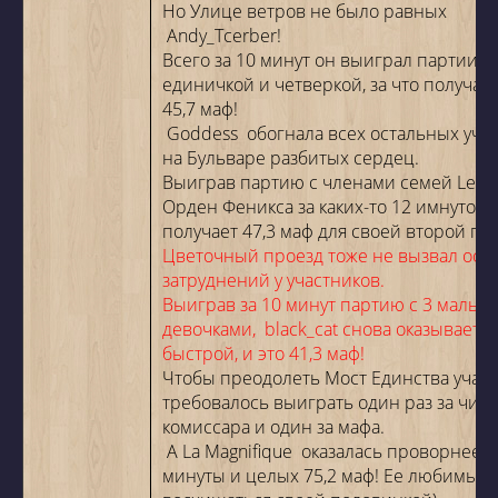
Но Улице ветров не было равных
Andy_Tcerber!
Всего за 10 минут он выиграл партии с
единичкой и четверкой, за что получае
45,7 маф!
Goddess
обогнала всех остальных уча
на Бульваре разбитых сердец.
Выиграв партию с членами семей LeMe
Орден Феникса за каких-то 12 имнутона
получает 47,3 маф для своей второй по
Цветочный проезд тоже не вызвал осо
затруднений у участников.
Выиграв за 10 минут партию с 3 мальчи
девочками,
black_cat снова оказываетс
быстрой, и это 41,3 маф!
Чтобы преодолеть Мост Единства учас
требовалось выиграть один раз за чижа
комиссара и один за мафа.
A La Magnifique
оказалась проворнее д
минуты и целых 75,2 маф! Ее любимый