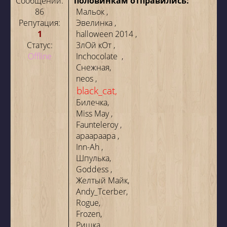
Сообщений:
половинкам отправились:
86
Мальок
,
Репутация:
Эвелинка
,
1
halloween 2014
,
Статус:
3лОй кОт
,
Offline
Inchocolate
,
Снежная,
neos
,
black_cat,
Билечка,
Miss May
,
Faunteleroy
,
apaapaapa
,
Inn-Ah
,
Шпулька,
Goddess
,
Желтый Майк,
Andy_Tcerber,
Rogue,
Frozen,
Ришка
,