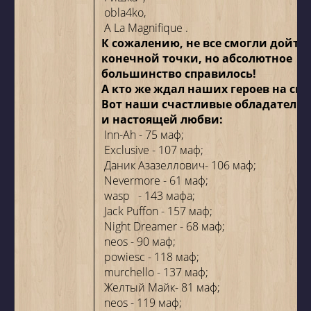
obla4ko,
A La Magnifique
.
К сожалению, не все смогли дойти
конечной точки, но абсолютное
большинство справилось!
А кто же ждал наших героев на с
Вот наши счастливые обладатели 
и настоящей любви:
Inn-Ah
- 75 маф;
Exclusive
- 107 маф;
Даник Азазеллович- 106 маф;
Nevermore
- 61 маф;
wasp
- 143 мафа;
Jack Puffon
- 157 маф;
Night Dreamer
- 68 маф;
neos
- 90 маф;
powiesc
- 118 маф;
murchello
- 137 маф;
Желтый Майк- 81 маф;
neos
- 119 маф;