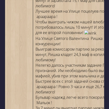
минут и заработала 15,1 маф для своего
любимого!
Лучшее время на Улице поцелуев пока
apaapaapa
!
Чтобы выиграть чижом нашей влюбле
потребовалось лишь 10 минут! И это 18
для ее второй половинки!
На Улице Святого Валентина
Ришка
бы
конкуренции!
Выиграв комиссаром партию за рекорд
минут, Ришка кладет 24,3 маф в копилку
любимому!
Нелегко далось участникам задание Пе
признаний. Им необходимо было выиг
мафией, убив при этом мальчика и дево
Быстрее всех с этой задачей снова сп
apaapaapa
! Ровно 3 часа и еще 26,7 ма
любимого!
Бульвар надежд легче всего покорился
Мальок
!
За 7 минут он выиграл партию чижом, 