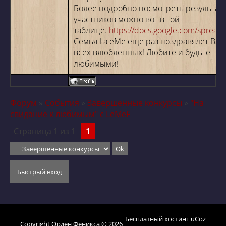
Более подробно посмотреть результат
участников можно вот в той
таблице.
https://docs.google.com/spreads.
Семья La eMe еще раз поздравялет Вас
всех влюбленных! Любите и будьте
любимыми!
Форум
»
События
»
Завершенные конкурсы
»
"На
свидание к любимым" c LeMeF
Страница
1
из
1
1
Бесплатный хостинг
uCoz
Copyright Орден Феникса © 2026