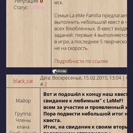
Репутация:
0
мск.
Статус:
Offline
Семья La eMe Familia предлагает
выполнить небольшой квест в чес
всех Влюбленных. В квест входят 
заданий: первые 4 выполняются н
в игре, а последнее 5 творческое (
не на скорость.
Подробности по ссылке
Дата: Воскресенье, 15.02.2015, 13:04 | 
black_cat
#
2
Вот и подошёл к концу наш квест "
Майор
свидание к любимым" с LeMeF!
Сп
всем за участие и проявленный ин
Группа:
Пора подвести небольшой итог на
Члены
квеста.
клана
Итак, на свидание к своим вторым