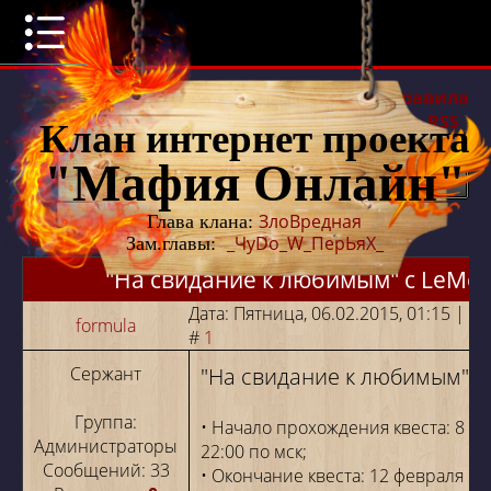
[
Новые сообщения
·
Участники
·
Правила
форума
·
Поиск
·
RSS
]
Клан интернет проекта
Страница
"Мафия Онлайн"
1
из
1
1
Форум
»
События
»
Завершенные конкурсы
»
"На
ЗлоВредная
Глава клана:
свидание к любимым" c LeMeF
_ЧуDo_W_ПерЬяХ_
Зам.главы:
"На свидание к любимым" c LeMe
Дата: Пятница, 06.02.2015, 01:15 | 
formula
#
1
Сержант
"На свидание к любимым" c
Группа:
• Начало прохождения квеста: 8 ф
Администраторы
22:00 по мск;
Сообщений:
33
• Окончание квеста: 12 февраля 23