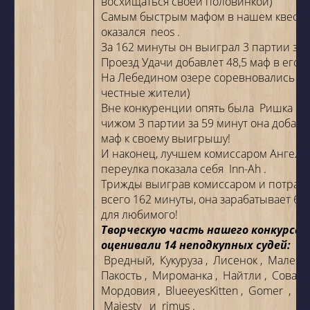
восхищаться своей половинкой)
Самым быстрым мафом в нашем квесте
оказался
neos
.
За 162 минуты он выиграл 3 партии за
Проезд Удачи добавлет 48,5 маф в его 
На Лебедином озере соревновались в 
честные жители)
Вне конкуренции опять была
Ришка
: 
чижом 3 партии за 59 минут она добавл
маф к своему выигрышу!
И наконец, лучшем комиссаром Ангель
переулка показала себя
Inn-Ah
.
Трижды выиграв комиссаром и потрати
всего 162 минуты, она зарабатывает 67
для любимого!
Творческую часть нашего конкурса
оценивали 14 неподкупных судей:
Ан
Вредный,
Кукуруза
,
Лисенок
,
Малень
Пакость
,
Мироманка
,
Найтли
,
Сова
,
Мордовия
,
BlueeyesKitten
,
Gomer
,
Hel
Majesty
и
rimus
.