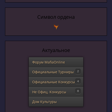
Символ ордена
Актуальное
Форум MafiaOnline
Официальные Турниры
XII ТПК
Официальные Конкурсы
VII Кубок Вендетты
«Молодое поколение»
Не Офиц. Конкурсы
Конкурс-"Ходилка"
Всемафский граммофон
Дом Культуры
Новогодний МафСлон!!!
Турнир V.I.P «Black & White»