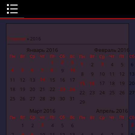
Главная
»
2016
Январь 2016
Февраль 2016
Пн
Вт
Ср
Чт
Пт
Сб
Вс
Вт
Чт
Пт
Сб
Пн
Ср
2
1
3
1
3
2
4
5
6
4
5
6
8
10
7
9
8
9
10
11
12
13
14
11
12
13
15
16
17
15
16
17
18
19
20
18
19
20
21
22
23
24
22
23
24
25
26
27
25
26
27
28
29
30
31
29
Март 2016
Апрель 2016
Вт
Ср
Пт
Сб
Вс
Пт
Пн
Чт
Пн
Вт
Ср
Чт
Сб
3
2
1
2
4
5
6
1
7
8
9
10
11
12
13
4
5
6
7
8
9