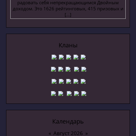
радовать себя непрекращающимся Двойным
доходом. Это 1626 рейтинговых, 415 призовых и
[…]
Кланы
Календарь
«
Август 2026
»