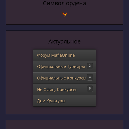
Символ ордена
Актуальное
Форум MafiaOnline
Официальные Турниры
XII ТПК
Официальные Конкурсы
VII Кубок Вендетты
«Молодое поколение»
Не Офиц. Конкурсы
Конкурс-"Ходилка"
Всемафский граммофон
Дом Культуры
Новогодний МафСлон!!!
Турнир V.I.P «Black & White»
Знаток игроков МафСити №3
Кроссвордик Онлайн