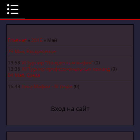
Главная
»
2016
»
Май
29 Мая, Воскресенье
13:58
VI Турнир "Полуденная мафия"
(0)
13:36
XII Турнир профессиональных команд
(0)
04 Мая, Среда
16:43
Лига Мафии - IV сезон
(0)
Вход на сайт